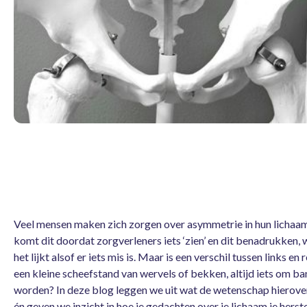
Veel mensen maken zich zorgen over asymmetrie in hun lichaa
komt dit doordat zorgverleners iets ‘zien’ en dit benadrukken,
het lijkt alsof er iets mis is. Maar is een verschil tussen links en 
een kleine scheefstand van wervels of bekken, altijd iets om ba
worden? In deze blog leggen we uit wat de wetenschap hierove
én geven we inzicht in hoe je gedachten over je lichaam je herst