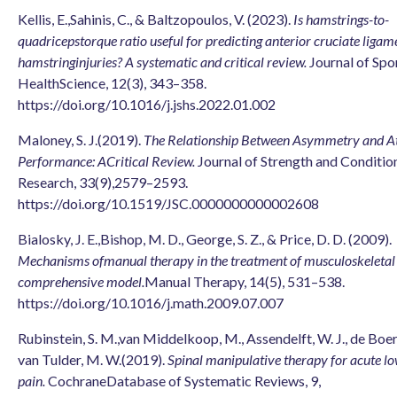
Kellis, E.,Sahinis, C., & Baltzopoulos, V. (2023).
Is hamstrings-to-
quadricepstorque ratio useful for predicting anterior cruciate ligam
hamstringinjuries? A systematic and critical review.
Journal of Spo
HealthScience, 12(3), 343–358.
https://doi.org/10.1016/j.jshs.2022.01.002
Maloney, S. J.(2019).
The Relationship Between Asymmetry and At
Performance: ACritical Review.
Journal of Strength and Conditio
Research, 33(9),2579–2593.
https://doi.org/10.1519/JSC.0000000000002608
Bialosky, J. E.,Bishop, M. D., George, S. Z., & Price, D. D. (2009).
Mechanisms ofmanual therapy in the treatment of musculoskeletal 
comprehensive model.
Manual Therapy, 14(5), 531–538.
https://doi.org/10.1016/j.math.2009.07.007
Rubinstein, S. M.,van Middelkoop, M., Assendelft, W. J., de Boer,
van Tulder, M. W.(2019).
Spinal manipulative therapy for acute l
pain.
CochraneDatabase of Systematic Reviews, 9,