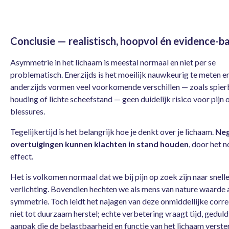
Conclusie — realistisch, hoopvol én evidence-b
Asymmetrie in het lichaam is meestal normaal en niet per se
problematisch. Enerzijds is het moeilijk nauwkeurig te meten e
anderzijds vormen veel voorkomende verschillen — zoals spier
houding of lichte scheefstand — geen duidelijk risico voor pijn 
blessures.
Tegelijkertijd is het belangrijk hoe je denkt over je lichaam.
Neg
overtuigingen kunnen klachten in stand houden
, door het 
effect.
Het is volkomen normaal dat we bij pijn op zoek zijn naar snell
verlichting. Bovendien hechten we als mens van nature waarde 
symmetrie. Toch leidt het najagen van deze onmiddellijke corre
niet tot duurzaam herstel; echte verbetering vraagt tijd, geduld
aanpak die de belastbaarheid en functie van het lichaam verste