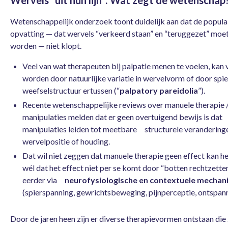
Wervels “uit hun lijn”: Wat zegt de wetenschap
Wetenschappelijk onderzoek toont duidelijk aan dat de popula
opvatting — dat wervels “verkeerd staan” en “teruggezet” moe
worden — niet klopt.
Veel van wat therapeuten bij palpatie menen te voelen, kan 
worden door natuurlijke variatie in wervelvorm of door spie
weefselstructuur ertussen (“
palpatory pareidolia
”).
Recente wetenschappelijke reviews over manuele therapie 
manipulaties melden dat er geen overtuigend bewijs is dat
manipulaties leiden tot meetbare structurele veranderinge
wervelpositie of houding.
Dat wil niet zeggen dat manuele therapie geen effect kan 
wél dat het effect niet per se komt door “botten rechtzette
eerder via
neurofysiologische en contextuele mecha
(spierspanning, gewrichtsbeweging, pijnperceptie, ontspanni
Door de jaren heen zijn er diverse therapievormen ontstaan die 