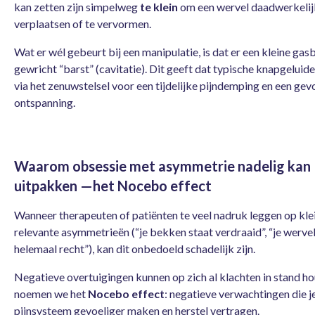
kan zetten zijn simpelweg
te klein
om een wervel daadwerkelij
verplaatsen of te vervormen.
Wat er wél gebeurt bij een manipulatie, is dat er een kleine gasb
gewricht “barst” (cavitatie). Dit geeft dat typische knapgeluid
via het zenuwstelsel voor een tijdelijke pijndemping en een gev
ontspanning.
Waarom obsessie met asymmetrie nadelig kan
uitpakken —het Nocebo effect
Wanneer therapeuten of patiënten te veel nadruk leggen op klei
relevante asymmetrieën (“je bekken staat verdraaid”, “je wervel 
helemaal recht”), kan dit onbedoeld schadelijk zijn.
Negatieve overtuigingen kunnen op zich al klachten in stand ho
noemen we het
Nocebo effect
: negatieve verwachtingen die j
pijnsysteem gevoeliger maken en herstel vertragen.