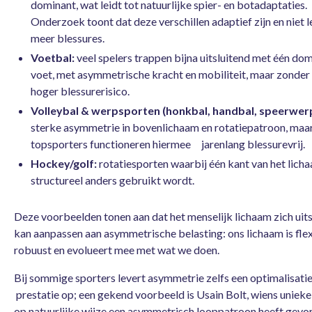
dominant, wat leidt tot natuurlijke spier- en botadaptaties.
Onderzoek toont dat deze verschillen adaptief zijn en niet l
meer blessures.
Voetbal:
veel spelers trappen bijna uitsluitend met één do
voet, met asymmetrische kracht en mobiliteit, maar zonde
hoger blessurerisico.
Volleybal & werpsporten (honkbal, handbal, speerwer
sterke asymmetrie in bovenlichaam en rotatiepatroon, maa
topsporters functioneren hiermee jarenlang blessurevrij.
Hockey/golf:
rotatiesporten waarbij één kant van het lich
structureel anders gebruikt wordt.
Deze voorbeelden tonen aan dat het menselijk lichaam zich uit
kan aanpassen aan asymmetrische belasting: ons lichaam is flex
robuust en evolueert mee met wat we doen.
Bij sommige sporters levert asymmetrie zelfs een optimalisati
prestatie op; een gekend voorbeeld is Usain Bolt, wiens uniek
op natuurlijke wijze een asymmetrisch looppatroon heeft gevo