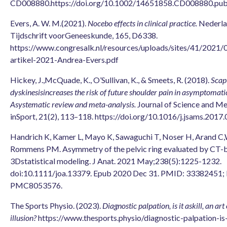
CD008880.https://doi.org/10.1002/14651858.CD008880.pu
Evers, A. W. M.(2021).
Nocebo effects in clinical practice.
Nederla
Tijdschrift voorGeneeskunde, 165, D6338.
https://www.congresalk.nl/resources/uploads/sites/41/202
artikel-2021-Andrea-Evers.pdf
Hickey, J.,McQuade, K., O’Sullivan, K., & Smeets, R. (2018).
Scap
dyskinesisincreases the risk of future shoulder pain in asymptomatic
Asystematic review and meta-analysis.
Journal of Science and Me
inSport, 21(2), 113–118. https://doi.org/10.1016/j.jsams.2017
Handrich K, Kamer L, Mayo K, Sawaguchi T, Noser H, Arand C
Rommens PM. Asymmetry of the pelvic ring evaluated by CT-
3Dstatistical modeling. J Anat. 2021 May;238(5):1225-1232.
doi:10.1111/joa.13379. Epub 2020 Dec 31. PMID: 33382451
PMC8053576.
The Sports Physio. (2023).
Diagnostic palpation, is it askill, an art
illusion?
https://www.thesports.physio/diagnostic-palpation-is-i