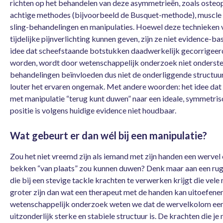
richten op het behandelen van deze asymmetrieën, zoals osteo
achtige methodes (bijvoorbeeld de Busquet-methode), muscle 
sling-behandelingen en manipulaties. Hoewel deze technieken
tijdelijke pijnverlichting kunnen geven, zijn ze niet evidence-ba
idee dat scheefstaande botstukken daadwerkelijk gecorrigeer
worden, wordt door wetenschappelijk onderzoek niet onderst
behandelingen beïnvloeden dus niet de onderliggende structuu
louter het ervaren ongemak. Met andere woorden: het idee dat 
met manipulatie “terug kunt duwen” naar een ideale, symmetris
positie is volgens huidige evidence niet houdbaar.
Wat gebeurt er dan wél bij een manipulatie?
Zou het niet vreemd zijn als iemand met zijn handen een wervel 
bekken “van plaats” zou kunnen duwen? Denk maar aan een ru
die bij een stevige tackle krachten te verwerken krijgt die vele
groter zijn dan wat een therapeut met de handen kan uitoefenen
wetenschappelijk onderzoek weten we dat de wervelkolom ee
uitzonderlijk sterke en stabiele structuur is. De krachten die je