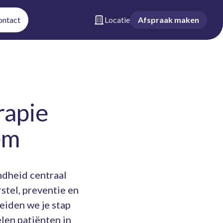
ontact
Locatie
Afspraak maken
rapie
em
ndheid centraal
stel, preventie en
eiden we je stap
len patiënten in