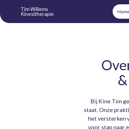
Tim Willems
Hom
Kinesitherapie
Over
&
Bij Kine Tim g
staat. Onze prakt
het versterken 
voor stap naar 