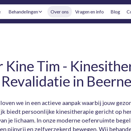
e
Behandelingen
Over ons
Vragen en info
Blog
C
 Kine Tim - Kinesithe
 Revalidatie in Beern
eloven we in een actieve aanpak waarbij jouw gezo
ijk biedt persoonlijke kinesitherapie gericht op her
van je lichaam. In onze moderne oefenruimte begel
een pijnvrij en zelfverzekerd bewegen. Wij behande