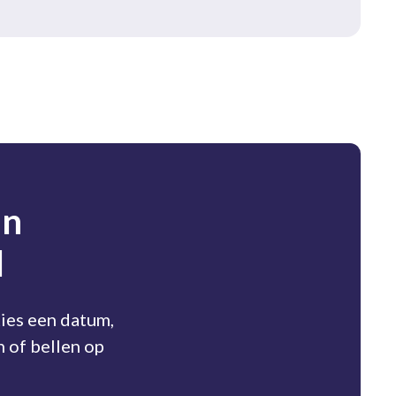
in
l
ies een datum,
n of bellen op