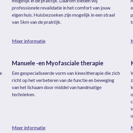
mogelijk in de praktijk. Daarom bieden wij
h
professionele revalidatie in het comfort van jouw
e
eigen huis. Huisbezoeken zijn mogelijk in een straal
p
van 5km van de praktijk.
t
Meer informatie
M
Manuele -en Myofasciale therapie
e
Een gespecialiseerde vorm van kinesitherapie die zich
W
richt op het verbeteren van de functie en beweging
z
van het lichaam door middel van handmatige
k
technieken.
o
c
v
o
Meer informatie
M