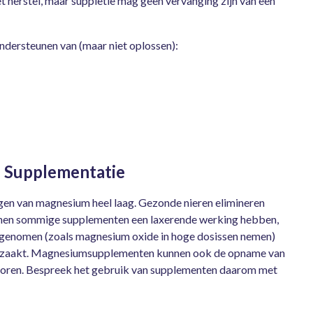
et herstel, maar suppletie mag geen vervanging zijn van een
ondersteunen van (maar niet oplossen):
n Supplementatie
ngen van magnesium heel laag. Gezonde nieren elimineren
nnen sommige supplementen een laxerende werking hebben,
pgenomen (zoals magnesium oxide in hoge dosissen nemen)
oorzaakt. Magnesiumsupplementen kunnen ook de opname van
rstoren. Bespreek het gebruik van supplementen daarom met