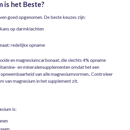
is het Beste?
en goed opgenomen. De beste keuzes zijn:
 kans op darmklachten
naat: redelijke opname
oxide en magnesiumcarbonaat, die slechts 4% opname
vitamine- en mineralensupplementen omdat het een
te opneembaarheid van alle magnesiumvormen.. Controleer
orm van magnesium in het supplement zit.
sium is:
nnen
ouwen