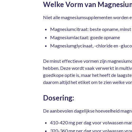
Welke Vorm van Magnesium 
Niet alle magnesiumsupplementen worden ev
Magnesiumcitraat: beste opname, minst
Magnesiumlactaat: goede opname
Magnesiumglycinaat, -chloride en -gluco
De minst effectieve vormen zijn magnesium
hebben. Deze wordt vaak verwerkt in multi
goedkope optie is, maar het heeft de laags
daarom altijd het etiket om te zien welke v
Dosering:
De aanbevolen dagelijkse hoeveelheid magne
410-420 mg per dag voor volwassen ma
320-360 mg per dag voor volwassen vr